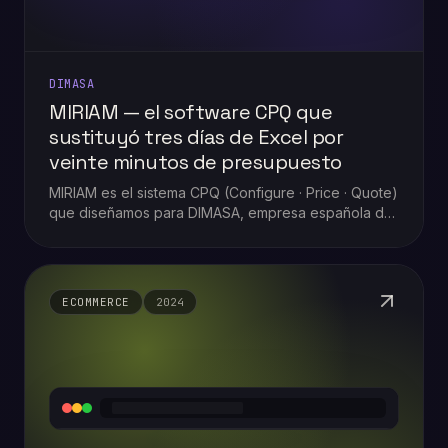
DIMASA
MIRIAM — el software CPQ que
sustituyó tres días de Excel por
veinte minutos de presupuesto
MIRIAM es el sistema CPQ (Configure · Price · Quote)
que diseñamos para DIMASA, empresa española de
mobiliario y equipamiento técnico llave en mano.
Pasaron de preparar cada presupuesto durante tres
días entre hojas de Excel y correos, a tenerlo listo
en veinte minutos: con trazabilidad, KPIs e informes
ECOMMERCE
2024
en tiempo real y la propuesta firmada antes de
terminar la jornada.