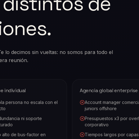
distintos de
iones.
 lo decimos sin vueltas: no somos para todo el
era reunión.
e individual
Agencia global enterprise
la persona no escala con el
Account manager comerci
cto
juniors offshore
dundancia ni soporte
Presupuestos x3 por ove
turado
corporativo
 alto de bus-factor en
Tiempos largos por capas