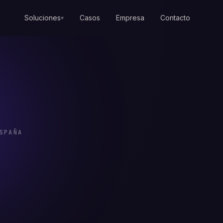
Soluciones
Casos
Empresa
Contacto
▾
SPAÑA
hopify
y
Shopify Par