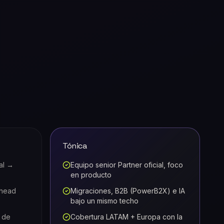
Tónica
al →
Equipo senior Partner oficial, foco
en producto
rhead
Migraciones, B2B (PowerB2X) e IA
bajo un mismo techo
 de
Cobertura LATAM + Europa con la