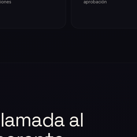
ciones
aprobación
llamada al