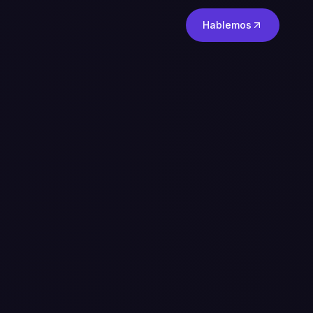
Hablemos
tner