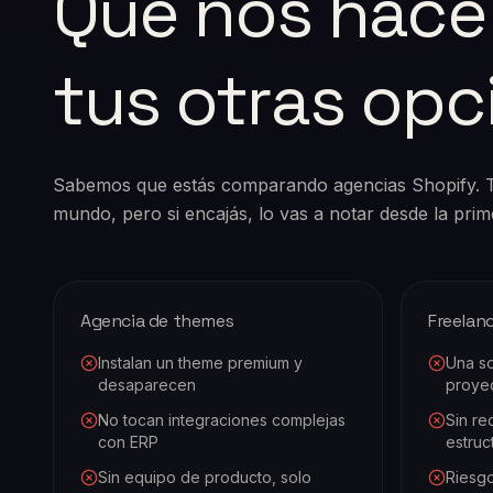
Qué nos hace 
tus otras opc
Sabemos que estás comparando agencias Shopify. Te
mundo, pero si encajás, lo vas a notar desde la prim
Agencia de themes
Freelanc
Instalan un theme premium y
Una so
desaparecen
proye
No tocan integraciones complejas
Sin re
con ERP
estruc
Sin equipo de producto, solo
Riesgo