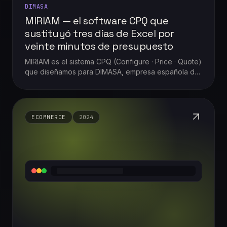
DIMASA
MIRIAM — el software CPQ que
sustituyó tres días de Excel por
veinte minutos de presupuesto
MIRIAM es el sistema CPQ (Configure · Price · Quote)
que diseñamos para DIMASA, empresa española de
mobiliario y equipamiento técnico llave en mano.
Pasaron de preparar cada presupuesto durante tres
días entre hojas de Excel y correos, a tenerlo listo
en veinte minutos: con trazabilidad, KPIs e informes
ECOMMERCE
2024
en tiempo real y la propuesta firmada antes de
terminar la jornada.