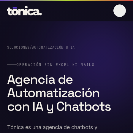
Saltar al contenido
SOLUCIONES
/
AUTOMATIZACIÓN & IA
OPERACIÓN SIN EXCEL NI MAILS
Agencia
de
Automatización
con
IA
y
Chatbots
Tónica es una agencia de chatbots y