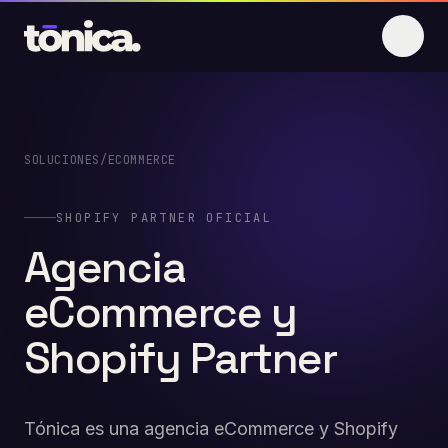
Saltar al contenido
SOLUCIONES
/
ECOMMERCE
SHOPIFY PARTNER OFICIAL
Agencia
eCommerce
y
Shopify
Partner
Tónica es una agencia eCommerce y Shopify