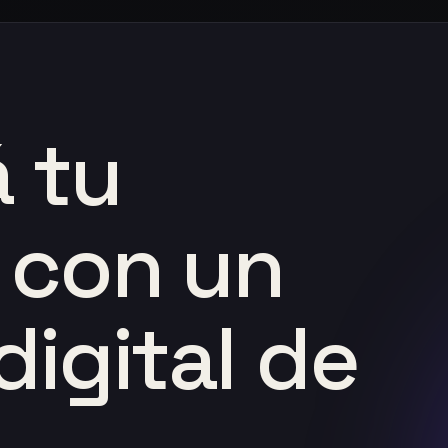
á
tu
con
un
digital
de