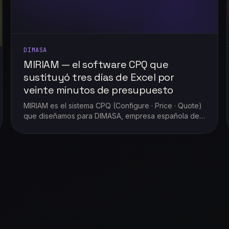
DIMASA
MIRIAM — el software CPQ que
sustituyó tres días de Excel por
veinte minutos de presupuesto
MIRIAM es el sistema CPQ (Configure · Price · Quote)
que diseñamos para DIMASA, empresa española de
mobiliario y equipamiento técnico llave en mano.
Pasaron de preparar cada presupuesto durante tres
días entre hojas de Excel y correos, a tenerlo listo en
veinte minutos: con trazabilidad, KPIs e informes en
tiempo real y la propuesta firmada antes de terminar
la jornada.