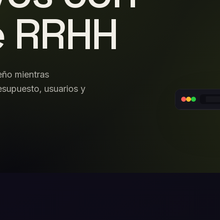
e RRHH
eño mientras
esupuesto, usuarios y