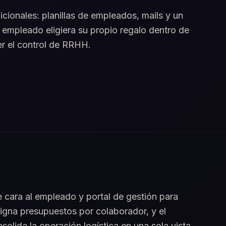
icionales: planillas de empleados, mails y un
el empleado eligiera su propio regalo dentro de
er el control de RRHH.
 cara al empleado y portal de gestión para
gna presupuestos por colaborador, y el
olida la operación logística en una sola vista.