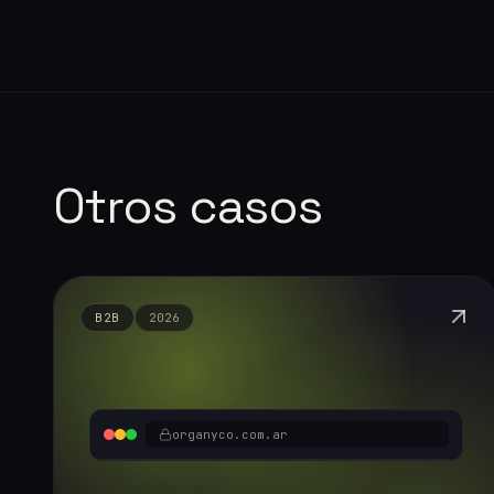
Otros casos
B2B
2026
organyco.com.ar